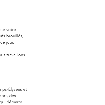
sur votre 
fs brouillés, 
ue jour.
s travaillons 
mps-Élysées et 
port, des 
r qui démarre.