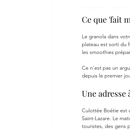
Brunch fait maison Paris 8 — ce que ça veut dire chez nous
Ce que 'fait 
Le granola dans votre
plateau est sorti du 
les smoothies prépa
Ce n'est pas un argu
depuis le premier jo
Une adresse 
Culottée Boétie est 
Saint-Lazare. Le mati
touristes, des gens p