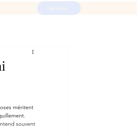
réserver
ai
hoses méritent 
quillement.
entend souvent 