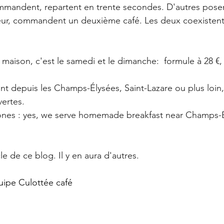
mmandent, repartent en trente secondes. D'autres posent
eur, commandent un deuxième café. Les deux coexistent 
t maison, c'est le samedi et le dimanche:  formule à 28 €
nt depuis les Champs-Élysées, Saint-Lazare ou plus loin,
ertes. 
ones : yes, we serve homemade breakfast near Champs-É
le de ce blog. Il y en aura d'autres.
uipe Culottée café