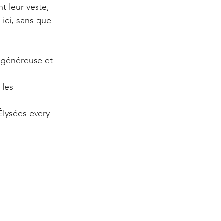
 leur veste, 
ici, sans que 
, généreuse et 
 les 
lysées every 