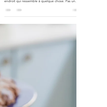
Le petit déjeuner que
Paris garde pour lui :
Culottée Opéra
Il y a des matins où l'on ne veut pas se contenter
d'un croissant avalé debout. On cherche un
endroit qui ressemble à quelque chose. Pas un
hôtel. Pas une chaîne. Quelque chose de vrai. En
poussant la porte du Passage Choiseul, passage
couvert du XIXe siècle, verrière zénithale, pavés
qui résonnent: on tombe sur Culottée Opéra. Pas
d'enseigne criarde. Juste une table qui attend et
une équipe qui prépare depuis l'aube. Un cadre
que peu de visiteurs connaissent Le Passage Choi